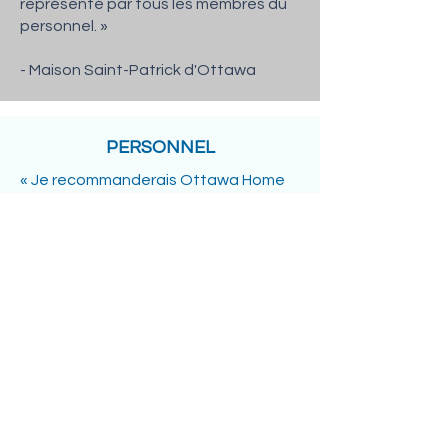
représenté par tous les membres du
personnel. »
- Maison Saint-Patrick d'Ottawa
PERSONNEL
« Je recommanderais Ottawa Home
Care à ceux qui souhaitent continuer
à progresser dans leur carrière
infirmière et qui veulent travailler dans
une entreprise qui vous traite comme
faisant partie d'une grande famille,
car Ottawa Home Care est une
grande famille ! Merci Ottawa Home
Care ! »
– Yadan Huang, infirmière autorisée
(IA)