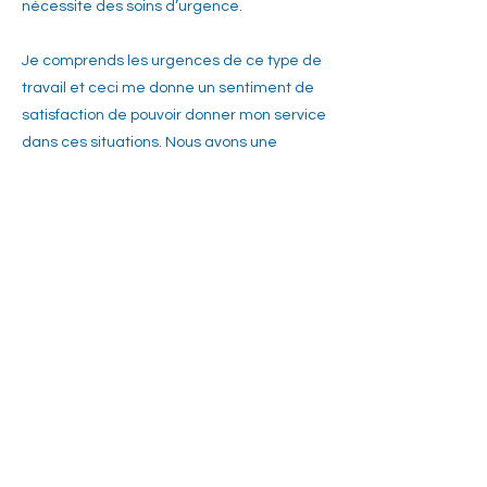
nécessite des soins d’urgence.
Je comprends les urgences de ce type de
travail et ceci me donne un sentiment de
satisfaction de pouvoir donner mon service
dans ces situations. Nous avons une
merveilleuse équipe et un patron avec qui
j’ai créé un lien fort. Mon patron et mes
collègues ont été très accommodants
durant ma grossesse et autres urgences
personnelles. Mon travail a un horaire très
flexible ce qui est important pour moi étant
une mère.’’
<< RETOUR
SUIVANT >>
Conditions d'utilisation
Politique de
confidentialité
Accessibilité
2, promenade Lorry Greenberg, bureau 300